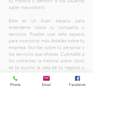
tu historia y permitir a tus usuarios
saber más sobre ti.
Este es un buen espacio para
extenderte sobre tu compañía y
servicios. Puedes usar este espacio
para incorporar más detalles sobre tu
empresa. Escribe sobre tu personal y
los servicios que ofreces. Cuéntales a
los visitantes la historia sobre cómo
se te ocurrió la idea de tu negocio y
diles qué te diferencia de tus
competidores. Haz que tu empresa se
Phone
Email
Facebook
destaque y muestra a tus visitantes
quién eres.
¿Qué tipo de desarrollo
requiere?