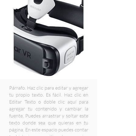
Párrafo. Haz clic para editar y agregar
tu propio texto. Es fácil. Haz clic en
Editar Texto o doble clic aquí para
agregar tu contenido y cambiar la
fuente. Puedes arrastrar y soltar este
texto donde sea que quieras en tu
página. En este espacio puedes contar